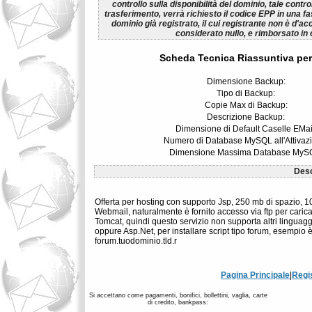
controllo sulla disponibilità del dominio, tale control
trasferimento, verrà richiesto il codice EPP in una fa
dominio già registrato, il cui registrante non è d'ac
considerato nullo, e rimborsato in
Scheda Tecnica Riassuntiva per
Dimensione Backup:
Tipo di Backup:
Copie Max di Backup:
Descrizione Backup:
Dimensione di Default Caselle EMai
Numero di Database MySQL all'Attivaz
Dimensione Massima Database MyS
Desc
Offerta per hosting con supporto Jsp, 250 mb di spazio, 
Webmail, naturalmente è fornito accesso via ftp per caric
Tomcat, quindi questo servizio non supporta altri linguaggi
oppure Asp.Net, per installare script tipo forum, esempio è
forum.tuodominio.tld.r
Pagina Principale
|
Regi
Si accettano come pagamenti, bonifici, bollettini, vaglia, carte
di credito, bankpass: