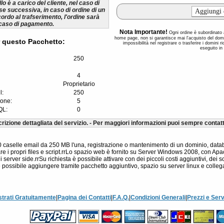
lo è a carico del cliente, nel caso di
se successiva, in caso di ordine di un
cordo al trafserimento, l'ordine sarà
 caso di pagamento.
Nota Importante!
Ogni ordine è subordinato al
home page, non si garantisce mai l'acquisto del dom
 questo Pacchetto:
impossibilità nel registrare o trasferire i domini 
eseguito in
250
4
Proprietario
l:
250
ione:
5
QL:
0
rizione dettagliata del servizio. - Per maggiori informazioni puoi sempre contatt
10 caselle email da 250 MB l'una, registrazione o mantenimento di un dominio, da
are i propri files e script.rrLo spazio web è fornito su Server Windows 2008, con A
 server side.rrSu richiesta è possibile attivare con dei piccoli costi aggiuntivi, dei
 possibile aggiungere tramite pacchetto aggiuntivo, spazio su server linux e collegar
strati Gratuitamente
|
Pagina dei Contatti
|
F.A.Q.
|
Condizioni Generali
|
Prezzi e Serv