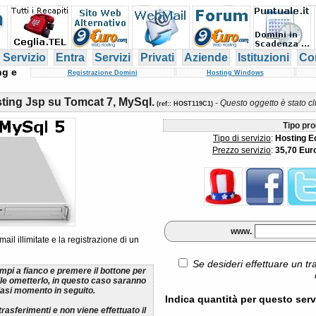
 Servizio
Entra
Servizi
Privati
Aziende
Istituzioni
Con
ng e
Registrazione Domini
Hosting Windows
ting Jsp su Tomcat 7, MySql.
-
Questo oggetto è stato c
(
ref:
: HOST119C1)
Tipo pro
Tipo di servizio
:
Hosting 
Prezzo servizio
:
35,70 Eur
www.
il illimitate e la registrazione di un
Se desideri effettuare un tr
ampi a fianco e premere il bottone per
ile ometterlo, in questo caso saranno
lsiasi momento in seguito.
Indica quantità per questo serv
rasferimenti e non viene effettuato il