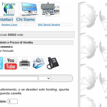
tattaci
Chi Siamo
Hosting Linux
Altri Servizi Hosting
liccato
56943
volte.
dotto e Prezzo di Vendita
Economico
o
/ Annuale
asferimento, o se desideri solo hosting, spunta
questa casella.
izio: