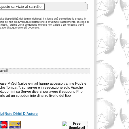
la disponibilità dei domini richiesti, il cliente può controllare la stessa in
inio se non ad avvenuta registrazione o avvenuto trasferimento. In caso di
richiesti, l'ordine verrà comunque ritenuto non valido e un rimborso verrà
 caso di pagamento già avvenuto.
arci!
tabase MySql 5.rrLe e-mail hanno accesso tramite Pop3 e
pache Tomcat 7, sul server è in esecuzione solo Apache
 sottodomini su Server diversi per avere il supporto Php
lo ad un sottodominio di terzo livello del tipo
izi
|
Note Diritti D'Autore