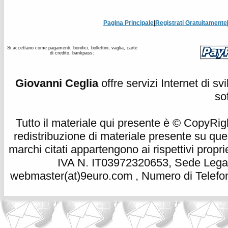
Pagina Principale
|
Registrati Gratuitamente
Si accettano come pagamenti, bonifici, bollettini, vaglia, carte
di credito, bankpass:
Giovanni Ceglia
offre servizi Internet di s
so
Tutto il materiale qui presente è © CopyRight 
redistribuzione di materiale presente su qu
marchi citati appartengono ai rispettivi propri
IVA N. IT03972320653, Sede Legale
webmaster(at)9euro.com , Numero di Telefon