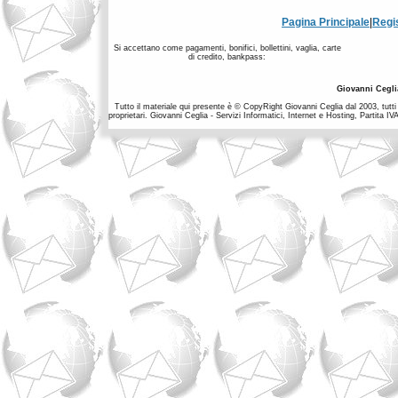
Pagina Principale
|
Regi
Si accettano come pagamenti, bonifici, bollettini, vaglia, carte
di credito, bankpass:
Giovanni Cegli
Tutto il materiale qui presente è © CopyRight Giovanni Ceglia dal 2003, tutti i
proprietari. Giovanni Ceglia - Servizi Informatici, Internet e Hosting, Partit