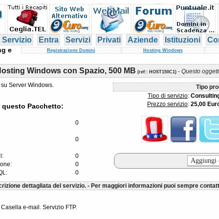
 Servizio
Entra
Servizi
Privati
Aziende
Istituzioni
Con
ng e
Registrazione Domini
Hosting Windows
Hosting Windows con Spazio, 500 MB
-
Questo oggetto
(
ref:
: HOST150C1)
g su Server Windows.
Tipo pro
Tipo di servizio
:
Consultin
Prezzo servizio
:
25,00 Eur
 questo Pacchetto:
0
0
l:
0
ione:
0
QL:
0
rizione dettagliata del servizio. - Per maggiori informazioni puoi sempre contatt
 Casella e-mail. Servizio FTP.