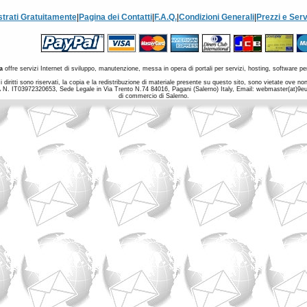
strati Gratuitamente
|
Pagina dei Contatti
|
F.A.Q.
|
Condizioni Generali
|
Prezzi e Serv
a
offre servizi Internet di sviluppo, manutenzione, messa in opera di portali per servizi, hosting, software per
 diritti sono riservati, la copia e la redistribuzione di materiale presente su questo sito, sono vietate ove 
a IVA N. IT03972320653, Sede Legale in Via Trento N.74 84016, Pagani (Salerno) Italy, Email: webmaster(at)9
di commercio di Salerno.