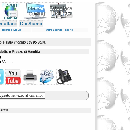
tattaci
Chi Siamo
Hosting Linux
Altri Servizi Hosting
 è stato cliccato
10795
volte.
dotto e Prezzo di Vendita
g
o
/ Annuale
arci!