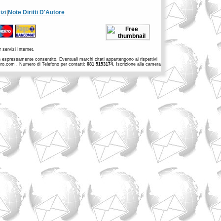
izi
|
Note Diritti D'Autore
 servizi Internet.
non espressamente consentito. Eventuali marchi citati appartengono ai rispettivi
euro.com , Numero di Telefono per contatti:
081 5153174
. Iscrizione alla camera