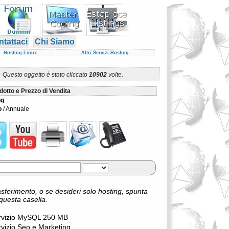
tattaci
Chi Siamo
Hosting Linux
Altri Servizi Hosting
-
Questo oggetto è stato cliccato
10902
volte.
dotto e Prezzo di Vendita
ng
o
/ Annuale
asferimento, o se desideri solo hosting, spunta
questa casella.
rvizio MySQL 250 MB
rvizio Seo e Marketing