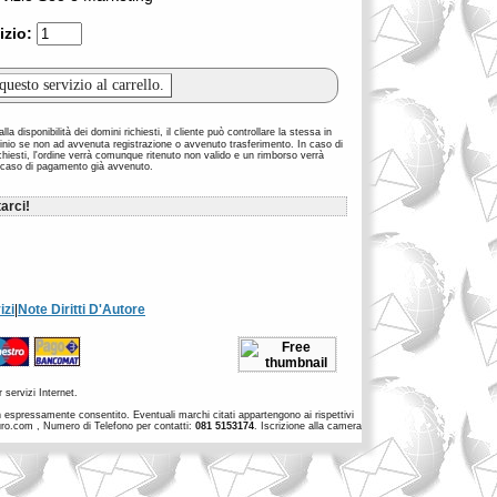
izio:
la disponibilità dei domini richiesti, il cliente può controllare la stessa in
inio se non ad avvenuta registrazione o avvenuto trasferimento. In caso di
richiesti, l'ordine verrà comunque ritenuto non valido e un rimborso verrà
 caso di pagamento già avvenuto.
arci!
izi
|
Note Diritti D'Autore
 servizi Internet.
non espressamente consentito. Eventuali marchi citati appartengono ai rispettivi
euro.com , Numero di Telefono per contatti:
081 5153174
. Iscrizione alla camera