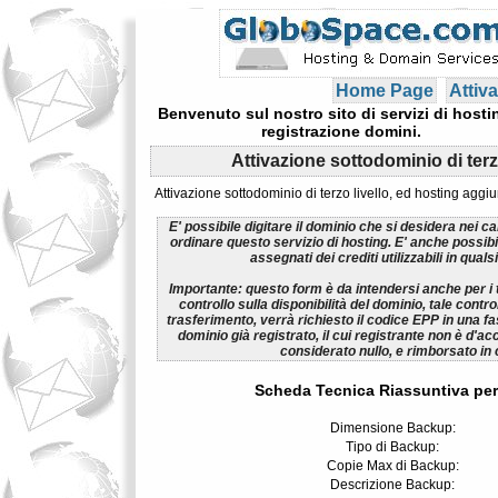
Home Page
Attiva
Benvenuto sul nostro sito di servizi di hosti
registrazione domini.
Attivazione sottodominio di terz
Attivazione sottodominio di terzo livello, ed hosting aggi
E' possibile digitare il dominio che si desidera nei c
ordinare questo servizio di hosting. E' anche possib
assegnati dei crediti utilizzabili in qua
Importante:
questo form è da intendersi anche per i t
controllo sulla disponibilità del dominio, tale control
trasferimento, verrà richiesto il codice EPP in una fa
dominio già registrato, il cui registrante non è d'ac
considerato nullo, e rimborsato in
Scheda Tecnica Riassuntiva per
Dimensione Backup:
Tipo di Backup:
Copie Max di Backup:
Descrizione Backup: