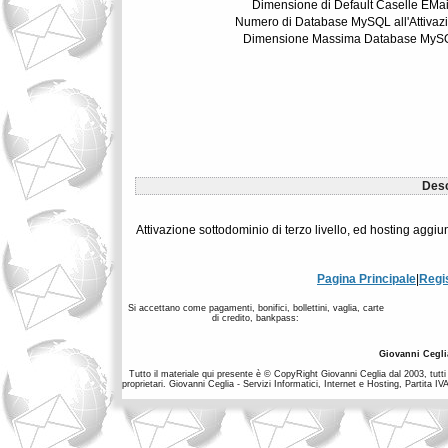
Dimensione di Default Caselle EMai
Numero di Database MySQL all'Attivaz
Dimensione Massima Database MyS
Desc
Attivazione sottodominio di terzo livello, ed hosting aggiu
Pagina Principale
|
Regi
Si accettano come pagamenti, bonifici, bollettini, vaglia, carte
di credito, bankpass:
Giovanni Cegli
Tutto il materiale qui presente è © CopyRight Giovanni Ceglia dal 2003, tutti i
proprietari. Giovanni Ceglia - Servizi Informatici, Internet e Hosting, Partit