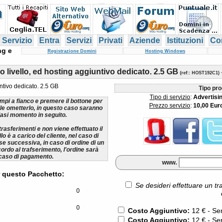
 Servizio
Entra
Servizi
Privati
Aziende
Istituzioni
Con
ng e
Registrazione Domini
Hosting Windows
o livello, ed hosting aggiuntivo dedicato. 2.5 GB
(
ref:
: HOST192C1)
untivo dedicato. 2.5 GB
Tipo pro
Tipo di servizio
:
Advertisi
ampi a fianco e premere il bottone per
Prezzo servizio
:
10,00 Eur
ile ometterlo, in questo caso saranno
lsiasi momento in seguito.
rasferimenti e non viene effettuato il
lo è a carico del cliente, nel caso di
se successiva, in caso di ordine di un
cordo al trafserimento, l'ordine sarà
 caso di pagamento.
www.
 questo Pacchetto:
Se desideri effettuare un tr
0
0
Costo Aggiuntivo:
12 € - Se
Costo Aggiuntivo:
12 € - Se