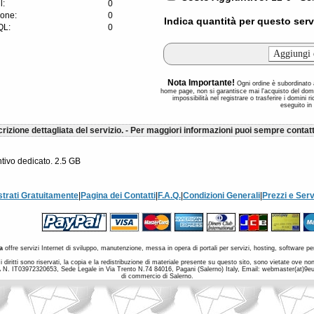
l:
0
ione:
0
Indica quantità per questo serv
QL:
0
Nota Importante!
Ogni ordine è subordinato al
home page, non si garantisce mai l'acquisto del dom
impossibilità nel registrare o trasferire i domini 
eseguito in
rizione dettagliata del servizio. - Per maggiori informazioni puoi sempre contatt
ntivo dedicato. 2.5 GB
strati Gratuitamente
|
Pagina dei Contatti
|
F.A.Q.
|
Condizioni Generali
|
Prezzi e Serv
a
offre servizi Internet di sviluppo, manutenzione, messa in opera di portali per servizi, hosting, software per
 diritti sono riservati, la copia e la redistribuzione di materiale presente su questo sito, sono vietate ove 
a IVA N. IT03972320653, Sede Legale in Via Trento N.74 84016, Pagani (Salerno) Italy, Email: webmaster(at)9
di commercio di Salerno.