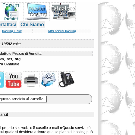
tattaci
Chi Siamo
Hosting Linux
Altri Servizi Hosting
o
19582
volte.
dotto e Prezzo di Vendita
m, .net, .org
ro
/ Annuale
arci!
 proprio sito web, e 5 caselle e-mail.rrQuesto servizio è
sul quale si desidera attivare questo piano di hosting può