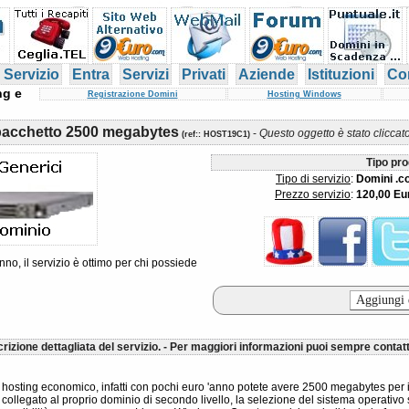
 Servizio
Entra
Servizi
Privati
Aziende
Istituzioni
Con
ng e
Registrazione Domini
Hosting Windows
pacchetto 2500 megabytes
-
Questo oggetto è stato cliccat
(
ref:
: HOST19C1)
Tipo pro
Tipo di servizio
:
Domini .co
Prezzo servizio
:
120,00 Eu
nno, il servizio è ottimo per chi possiede
rizione dettagliata del servizio. - Per maggiori informazioni puoi sempre contatt
i hosting economico, infatti con pochi euro 'anno potete avere 2500 megabytes per il
 collegato al proprio dominio di secondo livello, la selezione del sistema operativo 