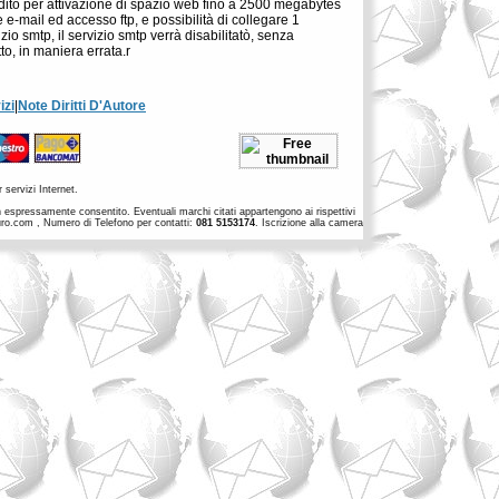
edito per attivazione di spazio web fino a 2500 megabytes
-mail ed accesso ftp, e possibilità di collegare 1
zio smtp, il servizio smtp verrà disabilitatò, senza
to, in maniera errata.r
izi
|
Note Diritti D'Autore
 servizi Internet.
non espressamente consentito. Eventuali marchi citati appartengono ai rispettivi
euro.com , Numero di Telefono per contatti:
081 5153174
. Iscrizione alla camera