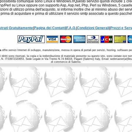
 Le possibilità comunque sono Linux e Windows.rrQuesto servizio quindi include 1 cr
Perl su Linux oppure con supporto Asp, Asp.net, Php, Perl su Windows, 5 caselle e
ioni di utilizzo prima dell'acquisto, si informa inoltre che al minimo abuso del servi
zo prima di acquistare e prima di utilizzare il servizio smtp associato a questo pacchet
strati Gratuitamente
|
Pagina dei Contatti
|
F.A.Q.
|
Condizioni Generali
|
Prezzi e Serv
a
offre servizi Internet di sviluppo, manutenzione, messa in opera di portali per servizi, hosting, software per
 diritti sono riservati, la copia e la redistribuzione di materiale presente su questo sito, sono vietate ove 
a IVA N. IT03972320653, Sede Legale in Via Trento N.74 84016, Pagani (Salerno) Italy, Email: webmaster(at)9
di commercio di Salerno.