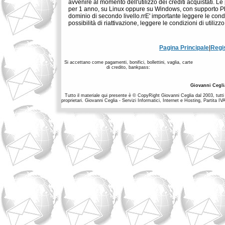
avvenire al momento dell'utilizzo dei crediti acquistati.
per 1 anno, su Linux oppure su Windows, con supporto Php/
dominio di secondo livello.rrE' importante leggere le condiz
possibilità di riattivazione, leggere le condizioni di utiliz
Pagina Principale
|
Regi
Si accettano come pagamenti, bonifici, bollettini, vaglia, carte
di credito, bankpass:
Giovanni Cegli
Tutto il materiale qui presente è © CopyRight Giovanni Ceglia dal 2003, tutti i
proprietari. Giovanni Ceglia - Servizi Informatici, Internet e Hosting, Partit