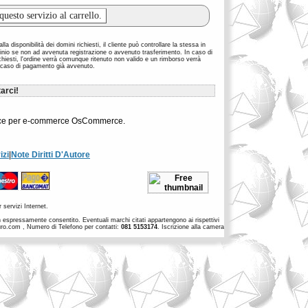
la disponibilità dei domini richiesti, il cliente può controllare la stessa in
inio se non ad avvenuta registrazione o avvenuto trasferimento. In caso di
richiesti, l'ordine verrà comunque ritenuto non valido e un rimborso verrà
 caso di pagamento già avvenuto.
arci!
 source per e-commerce OsCommerce.
izi
|
Note Diritti D'Autore
 servizi Internet.
non espressamente consentito. Eventuali marchi citati appartengono ai rispettivi
euro.com , Numero di Telefono per contatti:
081 5153174
. Iscrizione alla camera