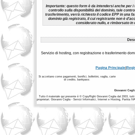
Importante:
questo form è da intendersi anche per i t
controllo sulla disponibilità del dominio, tale control
trasferimento, verrà richiesto il codice EPP in una fa
dominio già registrato, il cui registrante non è d'ac
considerato nullo, e rimborsato in
Desc
Servizio di hosting, con registrazione o trasferimento d
Pagina Principale
|
Regi
Si accettano come pagamenti, bonifici, bollettini, vaglia, carte
di credito, bankpass:
Giovanni Cegli
Tutto il materiale qui presente è © CopyRight Giovanni Ceglia dal 2003, tutti i
proprietari. Giovanni Ceglia - Servizi Informatici, Internet e Hosting, Partit