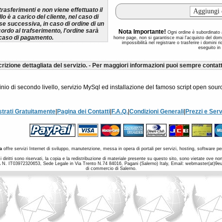
rasferimenti e non viene effettuato il
lo è a carico del cliente, nel caso di
se successiva, in caso di ordine di un
cordo al trafserimento, l'ordine sarà
Nota Importante!
Ogni ordine è subordinato al
 caso di pagamento.
home page, non si garantisce mai l'acquisto del dom
impossibilità nel registrare o trasferire i domini 
eseguito in
rizione dettagliata del servizio. - Per maggiori informazioni puoi sempre contatt
ominio di secondo livello, servizio MySql ed installazione del famoso script open
strati Gratuitamente
|
Pagina dei Contatti
|
F.A.Q.
|
Condizioni Generali
|
Prezzi e Serv
a
offre servizi Internet di sviluppo, manutenzione, messa in opera di portali per servizi, hosting, software per
 diritti sono riservati, la copia e la redistribuzione di materiale presente su questo sito, sono vietate ove 
a IVA N. IT03972320653, Sede Legale in Via Trento N.74 84016, Pagani (Salerno) Italy, Email: webmaster(at)9
di commercio di Salerno.