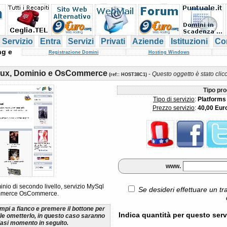
 Servizio
Entra
Servizi
Privati
Aziende
Istituzioni
Con
ng e
Registrazione Domini
Hosting Windows
nux, Dominio e OsCommerce
-
Questo oggetto è stato clic
(
ref:
: HOST38C1)
Tipo pro
Tipo di servizio
:
Platforms
Prezzo servizio
:
40,00 Eur
www.
inio di secondo livello, servizio MySql
Se desideri effettuare un tr
commerce OsCommerce.
ampi a fianco e premere il bottone per
Indica quantità per questo serv
ile ometterlo, in questo caso saranno
lsiasi momento in seguito.