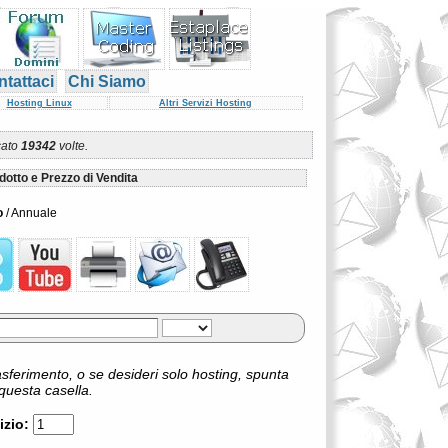
tattaci
Chi Siamo
Hosting Linux
Altri Servizi Hosting
cato
19342
volte.
dotto e Prezzo di Vendita
o
/ Annuale
asferimento, o se desideri solo hosting, spunta
questa casella.
izio: