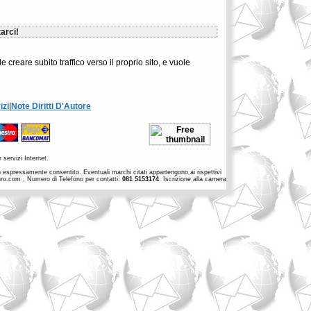
arci!
e creare subito traffico verso il proprio sito, e vuole
izi
|
Note Diritti D'Autore
 servizi Internet.
non espressamente consentito. Eventuali marchi citati appartengono ai rispettivi
euro.com , Numero di Telefono per contatti:
081 5153174
. Iscrizione alla camera