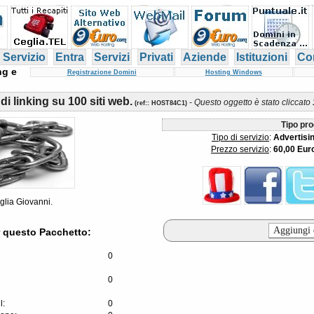
 Servizio
Entra
Servizi
Privati
Aziende
Istituzioni
Con
ng e
Registrazione Domini
Hosting Windows
di linking su 100 siti web.
-
Questo oggetto è stato cliccato
(
ref:
: HOST84C1)
Tipo pro
Tipo di servizio
:
Advertisi
Prezzo servizio
:
60,00 Eur
eglia Giovanni.
 questo Pacchetto:
0
0
l:
0