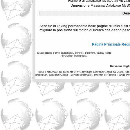
Numero di Database MySQL all'Attivaz
Dimensione Massima Database MyS
Desc
Servizio di linking permanente nelle pagine di links e siti c
migliore la posizione sui motori di ricerca che danno peso 
Pagina Principale
|
Regi
Si accettano come pagamenti, bonifici, bollettini, vaglia, carte
di credito, bankpass:
Giovanni Cegli
Tutto il materiale qui presente è © CopyRight Giovanni Ceglia dal 2003, tutti i
proprietari. Giovanni Ceglia - Servizi Informatici, Internet e Hosting, Partit