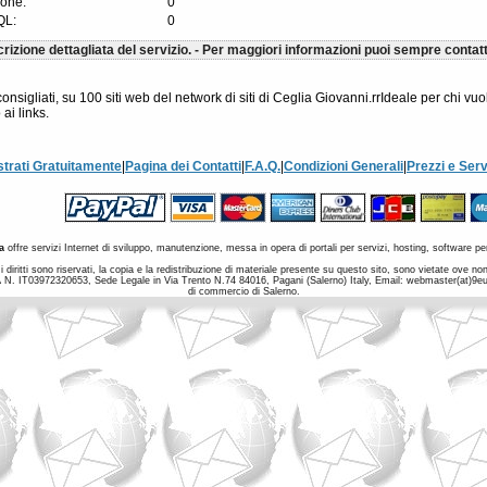
ione:
0
QL:
0
rizione dettagliata del servizio. - Per maggiori informazioni puoi sempre contatt
onsigliati, su 100 siti web del network di siti di Ceglia Giovanni.rrIdeale per chi vuol
ai links.
strati Gratuitamente
|
Pagina dei Contatti
|
F.A.Q.
|
Condizioni Generali
|
Prezzi e Serv
a
offre servizi Internet di sviluppo, manutenzione, messa in opera di portali per servizi, hosting, software per
 diritti sono riservati, la copia e la redistribuzione di materiale presente su questo sito, sono vietate ove 
a IVA N. IT03972320653, Sede Legale in Via Trento N.74 84016, Pagani (Salerno) Italy, Email: webmaster(at)9
di commercio di Salerno.