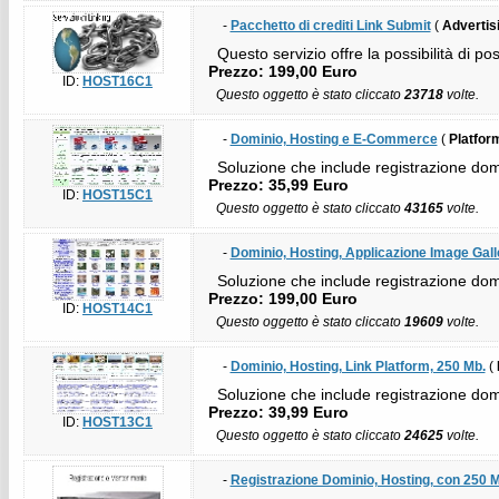
-
Pacchetto di crediti Link Submit
(
Advertis
Questo servizio offre la possibilità di po
Prezzo: 199,00 Euro
ID:
HOST16C1
Questo oggetto è stato cliccato
23718
volte.
-
Dominio, Hosting e E-Commerce
(
Platfor
Soluzione che include registrazione dom
Prezzo: 35,99 Euro
ID:
HOST15C1
Questo oggetto è stato cliccato
43165
volte.
-
Dominio, Hosting, Applicazione Image Gall
Soluzione che include registrazione domin
Prezzo: 199,00 Euro
ID:
HOST14C1
Questo oggetto è stato cliccato
19609
volte.
-
Dominio, Hosting, Link Platform, 250 Mb.
(
Soluzione che include registrazione domin
Prezzo: 39,99 Euro
ID:
HOST13C1
Questo oggetto è stato cliccato
24625
volte.
-
Registrazione Dominio, Hosting, con 250