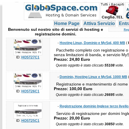
Home Page
Attiva Servizio
Entr
Benvenuto sul nostro sito di servizi di hosting e
Reg
registrazione domini.
-
Hosting Linux, Dominio e MySql, 400 MB
(
Pacchetto completo con registrazione o m
senza limitazioni di banda, e servizio MyS
ID:
HOST27C1
Prezzo: 24,80 Euro
Questo oggetto è stato cliccato
55108
volte.
-
Dominio, Hosting Linux e MySql, 1000 MB
Registrazione e mantenimento di nome a d
Prezzo: 100,00 Euro
ID:
HOST26C1
Questo oggetto è stato cliccato
26695
volte.
-
Registrazione dominio Inglese terzo livello 
Servizio di registrazione per domini Ingle
Prezzo: 20,00 Euro
ID:
HOST25C1
Questo oggetto è stato cliccato
30850
volte.