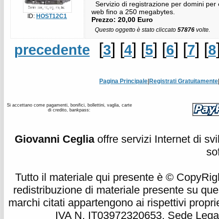
Servizio di registrazione per domini per es
web fino a 250 megabytes.
ID:
HOST12C1
Prezzo: 20,00 Euro
Questo oggetto è stato cliccato
57876
volte.
[
] [
] [
] [
] [
] [
precedente
3
4
5
6
7
8
Pagina Principale
|
Registrati Gratuitamente
Si accettano come pagamenti, bonifici, bollettini, vaglia, carte
di credito, bankpass:
Giovanni Ceglia
offre servizi Internet di s
so
Tutto il materiale qui presente è © CopyRight 
redistribuzione di materiale presente su qu
marchi citati appartengono ai rispettivi propri
IVA N. IT03972320653, Sede Legale