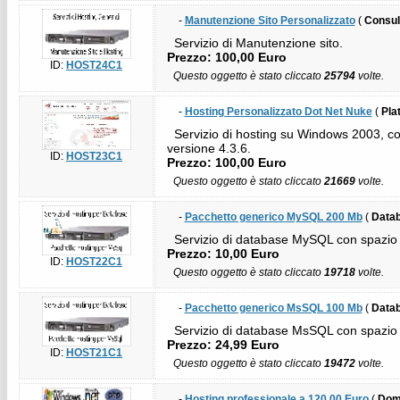
-
Manutenzione Sito Personalizzato
(
Consul
Servizio di Manutenzione sito.
Prezzo: 100,00 Euro
ID:
HOST24C1
Questo oggetto è stato cliccato
25794
volte.
-
Hosting Personalizzato Dot Net Nuke
(
Pla
Servizio di hosting su Windows 2003, co
versione 4.3.6.
ID:
HOST23C1
Prezzo: 100,00 Euro
Questo oggetto è stato cliccato
21669
volte.
-
Pacchetto generico MySQL 200 Mb
(
Data
Servizio di database MySQL con spazio 
Prezzo: 10,00 Euro
ID:
HOST22C1
Questo oggetto è stato cliccato
19718
volte.
-
Pacchetto generico MsSQL 100 Mb
(
Data
Servizio di database MsSQL con spazio 
Prezzo: 24,99 Euro
ID:
HOST21C1
Questo oggetto è stato cliccato
19472
volte.
-
Hosting professionale a 120,00 Euro
(
Domi