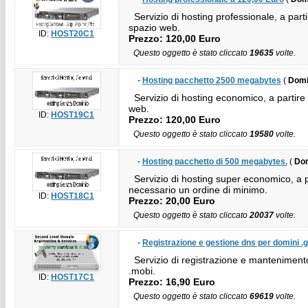
Servizio di hosting professionale, a parti
spazio web.
ID:
HOST20C1
Prezzo: 120,00 Euro
Questo oggetto è stato cliccato
19635
volte.
-
Hosting pacchetto 2500 megabytes
(
Domin
Servizio di hosting economico, a partire 
web.
ID:
HOST19C1
Prezzo: 120,00 Euro
Questo oggetto è stato cliccato
19580
volte.
-
Hosting pacchetto di 500 megabytes.
(
Dom
Servizio di hosting super economico, a par
necessario un ordine di minimo.
ID:
HOST18C1
Prezzo: 20,00 Euro
Questo oggetto è stato cliccato
20037
volte.
-
Registrazione e gestione dns per domini .
Servizio di registrazione e mantenimento d
.mobi.
ID:
HOST17C1
Prezzo: 16,90 Euro
Questo oggetto è stato cliccato
69619
volte.