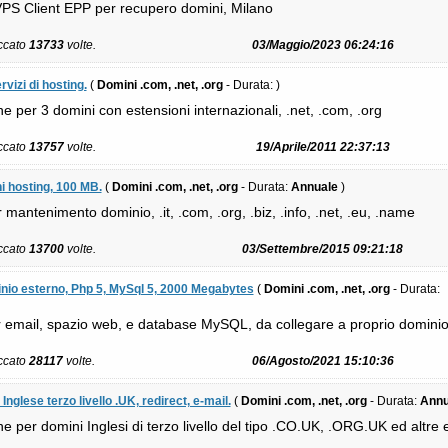
VPS Client EPP per recupero domini, Milano
iccato
13733
volte.
03/Maggio/2023 06:24:16
vizi di hosting.
(
Domini .com, .net, .org
- Durata:
)
ne per 3 domini con estensioni internazionali, .net, .com, .org
iccato
13757
volte.
19/Aprile/2011 22:37:13
i hosting, 100 MB.
(
Domini .com, .net, .org
- Durata:
Annuale
)
mantenimento dominio, .it, .com, .org, .biz, .info, .net, .eu, .name
iccato
13700
volte.
03/Settembre/2015 09:21:18
nio esterno, Php 5, MySql 5, 2000 Megabytes
(
Domini .com, .net, .org
- Durata:
 email, spazio web, e database MySQL, da collegare a proprio dominio re
iccato
28117
volte.
06/Agosto/2021 15:10:36
nglese terzo livello .UK, redirect, e-mail.
(
Domini .com, .net, .org
- Durata:
Annu
ne per domini Inglesi di terzo livello del tipo .CO.UK, .ORG.UK ed altre 