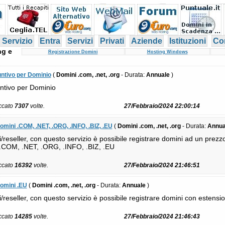
 Servizio
Entra
Servizi
Privati
Aziende
Istituzioni
Con
ng e
Registrazione Domini
Hosting Windows
untivo per Dominio
(
Domini .com, .net, .org
- Durata:
Annuale
)
ntivo per Dominio
iccato
7307
volte.
27/Febbraio/2024 22:00:14
domini .COM, .NET, .ORG, .INFO, .BIZ, .EU
(
Domini .com, .net, .org
- Durata:
Annua
i/reseller, con questo servizio è possibile registrare domini ad un prez
: .COM, .NET, .ORG, .INFO, .BIZ, .EU
iccato
16392
volte.
27/Febbraio/2024 21:46:51
domini .EU
(
Domini .com, .net, .org
- Durata:
Annuale
)
i/reseller, con questo servizio è possibile registrare domini con este
iccato
14285
volte.
27/Febbraio/2024 21:46:43