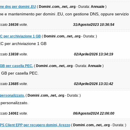
one dns per domini .EU
(
Domini .com, .net, .org
- Durata:
Annuale
)
one e mantenimento per domini .EU, con gestione DNS, oppure servizio d
iccato
16636
volte.
31/Agosto/2023 10:36:54
EC per archiviazione 1 GB
(
Domini .com, .net, .org
- Durata:
)
C per archiviazione 1 GB
iccato
13838
volte.
02/Aprile/2026 13:34:19
 GB per casella PEC.
(
Domini .com, .net, .org
- Durata:
Annuale
)
 GB per casella PEC.
iccato
13685
volte.
02/Aprile/2026 13:31:42
personalizzato.
(
Domini .com, .net, .org
- Durata:
)
personalizzato.
iccato
14061
volte.
06/Agosto/2024 22:06:00
VPS Client EPP per recupero domini, Arezzo
(
Domini .com, .net, .org
- Durata:
)