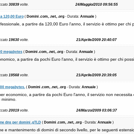
iccato
30839
volte.
24/Maggio/2010 09:56:55
 a 120,00 Euro
(
Domini .com, .net, .org
- Durata:
Annuale
)
fessionale, a partire da 120,00 Euro l'anno, il servizio è ottimo per ch
iccato
19630
volte.
21/Aprile/2009 20:40:07
00 megabytes
(
Domini .com, .net, .org
- Durata:
Annuale
)
nomico, a partire da pochi Euro l'anno, il servizio è ottimo per chi pos
iccato
19568
volte.
21/Aprile/2009 20:39:05
500 megabytes.
(
Domini .com, .net, .org
- Durata:
Annuale
)
er economico, a partire da pochi Euro l'anno, il servizio non necessita 
i minimo.
iccato
20019
volte.
24/Marzo/2009 03:06:37
one dns per domini .gTLD
(
Domini .com, .net, .org
- Durata:
Annuale
)
e e mantenimento di domini di secondo livello, per le seguenti estensioni