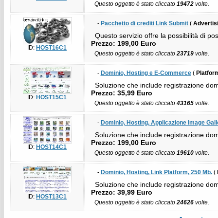
Questo oggetto è stato cliccato
19472
volte.
-
Pacchetto di crediti Link Submit
(
Advertis
Questo servizio offre la possibilità di po
Prezzo: 199,00 Euro
ID:
HOST16C1
Questo oggetto è stato cliccato
23719
volte.
-
Dominio, Hosting e E-Commerce
(
Platfor
Soluzione che include registrazione dom
Prezzo: 35,99 Euro
ID:
HOST15C1
Questo oggetto è stato cliccato
43165
volte.
-
Dominio, Hosting, Applicazione Image Gall
Soluzione che include registrazione domin
Prezzo: 199,00 Euro
ID:
HOST14C1
Questo oggetto è stato cliccato
19610
volte.
-
Dominio, Hosting, Link Platform, 250 Mb.
(
Soluzione che include registrazione domin
Prezzo: 39,99 Euro
ID:
HOST13C1
Questo oggetto è stato cliccato
24626
volte.