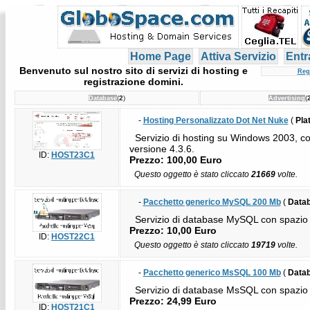
Home Page
Attiva Servizio
Entr
Benvenuto sul nostro sito di servizi di hosting e
Reg
registrazione domini.
(
2
)
(
Database
Advertising
-
Hosting Personalizzato Dot Net Nuke
(
Pla
Servizio di hosting su Windows 2003, co
versione 4.3.6.
ID:
HOST23C1
Prezzo: 100,00 Euro
Questo oggetto è stato cliccato
21669
volte.
-
Pacchetto generico MySQL 200 Mb
(
Data
Servizio di database MySQL con spazio 
Prezzo: 10,00 Euro
ID:
HOST22C1
Questo oggetto è stato cliccato
19719
volte.
-
Pacchetto generico MsSQL 100 Mb
(
Data
Servizio di database MsSQL con spazio 
Prezzo: 24,99 Euro
ID:
HOST21C1