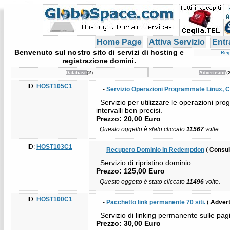
Home Page
Attiva Servizio
Entr
Benvenuto sul nostro sito di servizi di hosting e
Reg
registrazione domini.
(
2
)
(
Database
Advertising
ID:
HOST105C1
-
Servizio Operazioni Programmate Linux, C
Servizio per utilizzare le operazioni prog
intervalli ben precisi.
Prezzo: 20,00 Euro
Questo oggetto è stato cliccato
11567
volte.
ID:
HOST103C1
-
Recupero Dominio in Redemption
(
Consul
Servizio di ripristino dominio.
Prezzo: 125,00 Euro
Questo oggetto è stato cliccato
11496
volte.
ID:
HOST100C1
-
Pacchetto link permanente 70 siti.
(
Advert
Servizio di linking permanente sulle pagine
Prezzo: 30,00 Euro