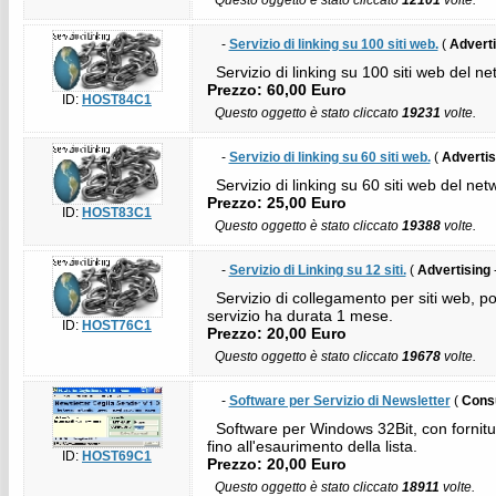
Questo oggetto è stato cliccato
12101
volte.
-
Servizio di linking su 100 siti web.
(
Adverti
Servizio di linking su 100 siti web del net
Prezzo: 60,00 Euro
ID:
HOST84C1
Questo oggetto è stato cliccato
19231
volte.
-
Servizio di linking su 60 siti web.
(
Advertis
Servizio di linking su 60 siti web del netw
Prezzo: 25,00 Euro
ID:
HOST83C1
Questo oggetto è stato cliccato
19388
volte.
-
Servizio di Linking su 12 siti.
(
Advertising
Servizio di collegamento per siti web, p
servizio ha durata 1 mese.
ID:
HOST76C1
Prezzo: 20,00 Euro
Questo oggetto è stato cliccato
19678
volte.
-
Software per Servizio di Newsletter
(
Consu
Software per Windows 32Bit, con fornitura 
fino all'esaurimento della lista.
ID:
HOST69C1
Prezzo: 20,00 Euro
Questo oggetto è stato cliccato
18911
volte.