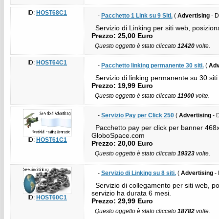
ID:
HOST68C1
-
Pacchetto 1 Link su 9 Siti.
(
Advertising
- D
Servizio di Linking per siti web, posiziona
Prezzo: 25,00 Euro
Questo oggetto è stato cliccato
12420
volte.
ID:
HOST64C1
-
Pacchetto linking permanente 30 siti.
(
Adv
Servizio di linking permanente su 30 siti a
Prezzo: 19,99 Euro
Questo oggetto è stato cliccato
11900
volte.
-
Servizio Pay per Click 250
(
Advertising
- 
Pacchetto pay per click per banner 468x60, 
GloboSpace.com
ID:
HOST61C1
Prezzo: 20,00 Euro
Questo oggetto è stato cliccato
19323
volte.
-
Servizio di Linking su 8 siti.
(
Advertising
- 
Servizio di collegamento per siti web, po
servizio ha durata 6 mesi.
ID:
HOST60C1
Prezzo: 29,99 Euro
Questo oggetto è stato cliccato
18782
volte.