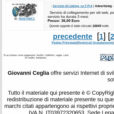
-
Servizio di Linking, su 5 Pr4
(
Advertising
-
Servizio di collegamento per siti web, po
servizio ha durata 3 mesi.
ID:
HOST59C1
Prezzo: 36,00 Euro
Questo oggetto è stato cliccato
18849
volte.
[
] [
precedente
1
Pagina Principale
|
Registrati Gratuitamente
Si accettano come pagamenti, bonifici, bollettini, vaglia, carte
di credito, bankpass:
Giovanni Ceglia
offre servizi Internet di s
so
Tutto il materiale qui presente è © CopyRight 
redistribuzione di materiale presente su qu
marchi citati appartengono ai rispettivi propri
IVA N. IT03972320653, Sede Legale