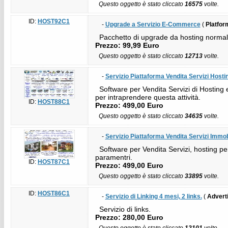
Questo oggetto è stato cliccato
16575
volte.
ID:
HOST92C1
-
Upgrade a Servizio E-Commerce
(
Platfor
Pacchetto di upgrade da hosting normale
Prezzo: 99,99 Euro
Questo oggetto è stato cliccato
12713
volte.
-
Servizio Piattaforma Vendita Servizi Hosti
Software per Vendita Servizi di Hosting 
per intraprendere questa attività.
ID:
HOST88C1
Prezzo: 499,00 Euro
Questo oggetto è stato cliccato
34635
volte.
-
Servizio Piattaforma Vendita Servizi Immobi
Software per Vendita Servizi, hosting per 
paramentri.
ID:
HOST87C1
Prezzo: 499,00 Euro
Questo oggetto è stato cliccato
33895
volte.
ID:
HOST86C1
-
Servizio di Linking 4 mesi, 2 links.
(
Advert
Servizio di links.
Prezzo: 280,00 Euro